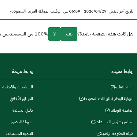
تاريخ آخر تعديل
2026/04/29 - 06:09 ص
توقيت المملكة العربية السعودية
هل كانت هذه الصفحة مفيدة؟
نعم
لا
100% من المستخدمين قالو نعم من 1 تعليقا.
من فضلك أخبرنا بالسبب
(يمكنك اختيار خيارات متعددة)
روابط مفيدة
روابط مهمة
مكتوبة بشكل جيد
الإجابات كانت مرتبطة
وزارة التعليم
السياسات والأنظمة
(opens
in
تصميمه يجعله سهل القراءة
البوابة الوطنية للبيانات المفتوحة
الميثاق الأخلاقي
(opens
a
in
المنصة الوطنية
دليل السلامة
أخرى
new
(opens
a
window)
in
مجلس شؤون الجامعات
سهولة الوصول
كانت مفيدة
new
(opens
(opens
a
window)
in
in
هيئة الحكومة الرقمية
التنمية المستدامة
new