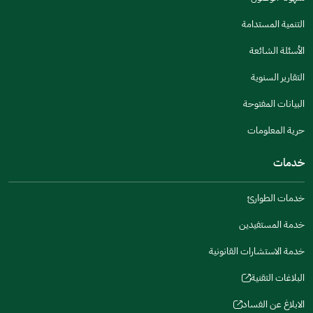
in
in
a
a
إرسال
التنمية المستدامة
new
new
a
a
window)
window)
new
new
الأسئلة الشائعة
window)
window)
التقارير السنوية
البيانات المفتوحة
حرية المعلومات
خدمات
خدمات الطوارئ
خدمة المستفيدين
خدمة الاستشارات القانونية
البلاغات التقنية
(opens
in
الابلاغ عن الفساد
(opens